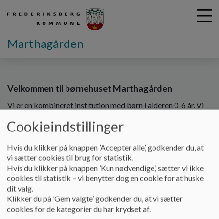
Marthagården
G
Velkommen til børnehuset Marthagården
å
t
Vi er en kombineret institution med børn i alderen 0-6 år. Vi
i
bygger vores pædagogik på det kristne livs- og
l
Cookieindstillinger
menneskesyn, og derfor lægger vi vægt på, at alle børn har
h
samme værdi, og at de er noget særligt. Vi har plads til alle,
o
uanset religion og nationalitet. Vi har en vision om at skabe
Hvis du klikker på knappen ’Accepter alle’, godkender du, at
v
børn med sundt selvværd gennem en bæredygtig pædagogik
vi sætter cookies til brug for statistik.
e
og næstekærlighed i alle relationer. Dette gør vi bedst
Hvis du klikker på knappen ’Kun nødvendige,’ sætter vi ikke
d
gennem følgende værdier:
Nærvær, ansvar, fællesskab og
cookies til statistik – vi benytter dog en cookie for at huske
i
nysgerrighed
.
dit valg.
n
Klikker du på ’Gem valgte’ godkender du, at vi sætter
d
Marthagården består af:
cookies for de kategorier du har krydset af.
h