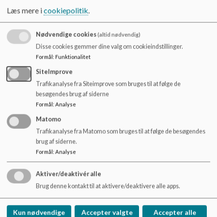
o
Vuggestuen
, hvor vi er normeret til 45 vuggestuebørn 0-3
Læs mere i
cookiepolitik
.
l
år
d
Børnehaven
, hvor vi er normeret til 53 børnehavebørn 3-6
e
Nødvendige cookies
(altid nødvendig)
år
t
Disse cookies gemmer dine valg om cookieindstillinger.
Formål
:
Funktionalitet
Marthagården er en selvejende institution under
Diakonissestiftelsen. Læs mere om Marthagården og
SiteImprove
Diakonissestiftelsen på
Trafikanalyse fra Siteimprove som bruges til at følge de
www.diakonissestiftelsen.dk/marthagaarden
- eller læs
besøgendes brug af siderne
videre her på siden.
Formål
:
Analyse
Åbningstider
Matomo
Trafikanalyse fra Matomo som bruges til at følge de besøgendes
Mandag - torsdag: 7-17
brug af siderne.
Fredag: 7.30-16.30
Formål
:
Analyse
Aktiver/deaktivér alle
Brug denne kontakt til at aktivere/deaktivere alle apps.
Marthagården
Kun nødvendige
Accepter valgte
Accepter alle
Peter Bangs Vej 10-12, 2000 Frederiksberg