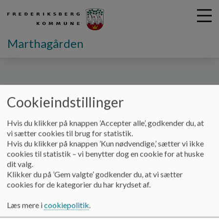
Marthagården
G
å
Kontakt
Ledelse
Cookieindstillinger
t
i
Ledelse
l
Hvis du klikker på knappen ’Accepter alle’, godkender du, at
h
vi sætter cookies til brug for statistik.
o
Hvis du klikker på knappen ’Kun nødvendige,’ sætter vi ikke
v
Kontoret
cookies til statistik – vi benytter dog en cookie for at huske
e
dit valg.
+45 38 38 43 41
d
Klikker du på ’Gem valgte’ godkender du, at vi sætter
marthagaarden@diskonissen.dk
i
cookies for de kategorier du har krydset af.
n
Lone Lykke Olsen
d
Læs mere i
cookiepolitik
.
h