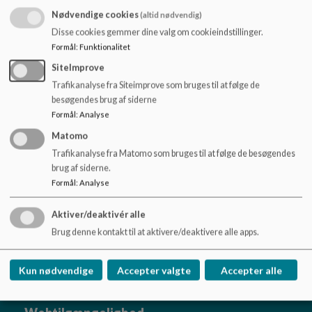
Leder i Børnehuset Marthagården
o
Nødvendige cookies
+45 60 11 17 87
(altid nødvendig)
l
llol@diakonissen.dk
Disse cookies gemmer dine valg om cookieindstillinger.
d
Formål
:
Funktionalitet
e
Tina Cecilie Myrung
t
SiteImprove
Trafikanalyse fra Siteimprove som bruges til at følge de
Souschef i Børnehuset Marthagården
besøgendes brug af siderne
+45 60 11 17 86
timy@diakonissen.dk
Formål
:
Analyse
Matomo
Trafikanalyse fra Matomo som bruges til at følge de besøgendes
brug af siderne.
Formål
:
Analyse
Aktiver/deaktivér alle
Marthagården
Brug denne kontakt til at aktivere/deaktivere alle apps.
Peter Bangs Vej 10-12, 2000 Frederiksberg
marthagaarden@diakonissen.dk
Kun nødvendige
Accepter valgte
Accepter alle
+45 38 38 43 41
EAN NR.
5790001965891