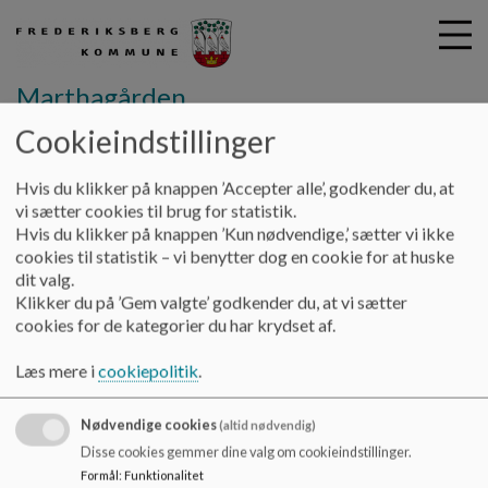
Marthagården
Cookieindstillinger
G
Hvis du klikker på knappen ’Accepter alle’, godkender du, at
å
Åbningstider og lukkedage
vi sætter cookies til brug for statistik.
t
Hvis du klikker på knappen ’Kun nødvendige,’ sætter vi ikke
i
cookies til statistik – vi benytter dog en cookie for at huske
Åbningstider og lukkedage
l
dit valg.
h
Klikker du på ’Gem valgte’ godkender du, at vi sætter
o
cookies for de kategorier du har krydset af.
v
Åbningstider:
e
Mandag - torsdag: 7 - 17
Læs mere i
cookiepolitik
.
d
Fredag: 7.30 - 16.30
i
Lukkedage 2025:
Nødvendige cookies
n
(altid nødvendig)
Den 14. til den 16. april (de tre dage før påske) - mulighed for
d
Disse cookies gemmer dine valg om cookieindstillinger.
nødpasning
h
Formål
:
Funktionalitet