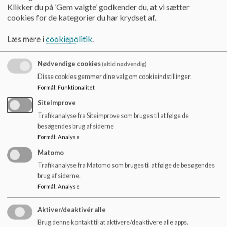
Institutionsbestyrelsen består af 4 medlemmer; 3 udpeges af
o
Klikker du på ’Gem valgte’ godkender du, at vi sætter
bestyrelsen for Den danske Diakonissestiftelse, og
l
cookies for de kategorier du har krydset af.
herudover er Formanden for forældrebestyrelsen medlem.
d
Institutionsbestyrelsen fastlægger Marthagårdens børnesyn,
e
Læs mere i
cookiepolitik
.
overordnede mål og politikker.
t
Nødvendige cookies
Forældrebestyrelsen består af 7 medlemmer; 5 vælges af og
(altid nødvendig)
blandt institutionens forældre og 2 vælges af og blandt
Disse cookies gemmer dine valg om cookieindstillinger.
de fastansatte medarbejdere i Marthagården. Det er
Formål
:
Funktionalitet
forældrebestyrelsens opgave at fastlægge principper for
SiteImprove
institutionens arbejde og for anvendelse af budgetrammen.
Trafikanalyse fra Siteimprove som bruges til at følge de
Forældrebestyrelsen inddrages endvidere i udarbejdelsen,
besøgendes brug af siderne
evalueringen og opfølgningen af den pædagogiske læreplan.
Formål
:
Analyse
Signe Riedel
Matomo
Formand for Institutionsbestyrelsen
Trafikanalyse fra Matomo som bruges til at følge de besøgendes
sir@ramboll.com
brug af siderne.
Formål
:
Analyse
Mie Knudsen
Formand for Forældrebestyrelsen
Aktiver/deaktivér alle
61469747
Brug denne kontakt til at aktivere/deaktivere alle apps.