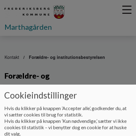
Marthagården
G
å
Kontakt
Forældre- og institutionsbestyrelsen
t
i
Forældre- og
l
h
institutionsbestyrelsen
o
Cookieindstillinger
v
e
I overensstemmelse med lov om dag-, fritids- og klubtilbud
d
Hvis du klikker på knappen ’Accepter alle’, godkender du, at
ledes Marthagården af både en Institutionsbestyrelse og en
i
vi sætter cookies til brug for statistik.
forældrebestyrelse. Marthagården har således en 2-strenget
n
Hvis du klikker på knappen ’Kun nødvendige,’ sætter vi ikke
bestyrelse.
d
cookies til statistik – vi benytter dog en cookie for at huske
h
dit valg.