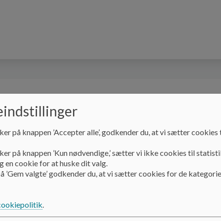
Til nye forældre
Åbningstider og lukkedage
indstillinger
ker på knappen ’Accepter alle’, godkender du, at vi sætter cookies t
ker på knappen ’Kun nødvendige,’ sætter vi ikke cookies til statisti
 en cookie for at huske dit valg.
å ’Gem valgte’ godkender du, at vi sætter cookies for de kategorie
Job i Marthagården
For studerende
For studerende
cookiepolitik
.