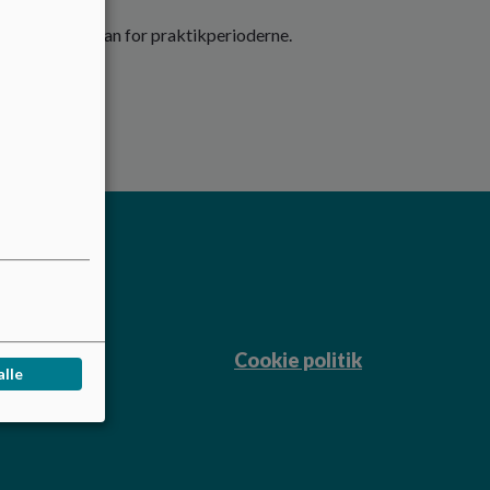
uddannelsesplan for praktikperioderne.
Cookie politik
alle