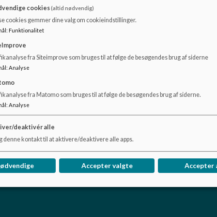
vendige cookies
(altid nødvendig)
Herunder finder du Marthagårdens praktikbeskrivelse og 
se cookies gemmer dine valg om cookieindstillinger.
mål
:
Funktionalitet
Dokumenter
eImprove
Marthagårdens praktikbeskrivelse med uddannelsesplan_0.pdf
ikanalyse fra Siteimprove som bruges til at følge de besøgendes brug af siderne
mål
:
Analyse
tomo
fikanalyse fra Matomo som bruges til at følge de besøgendes brug af siderne.
mål
:
Analyse
iver/deaktivér alle
g
 denne kontakt til at aktivere/deaktivere alle apps.
nødvendige
Accepter valgte
Accepter 