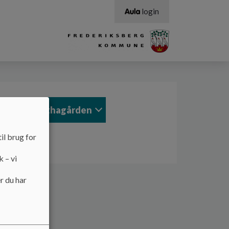
login
Job i Marthagården
il brug for
k – vi
r du har