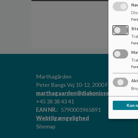
Nød
Dis
For
Sit
Traf
For
Ma
Tra
For
Marthagården
Akt
Peter Bangs Vej 10-12, 2000 Frederiksber
Brug
marthagaarden@diakonissen.dk
+45 38 38 43 41
Kun 
EAN NR.
5790001965891
Webtilgængelighed
Sitemap