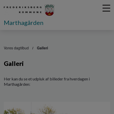
Marthagården
G
å
Vores dagtilbud
Galleri
t
i
Galleri
l
h
o
v
Her kan du se et udpluk af billeder fra hverdagen i
e
Marthagården:
d
i
n
d
h