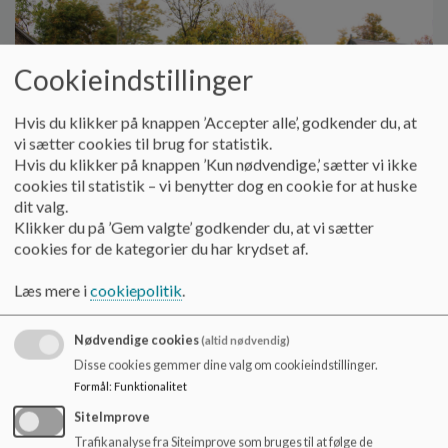
o
l
d
e
Cookieindstillinger
t
Hvis du klikker på knappen ’Accepter alle’, godkender du, at
vi sætter cookies til brug for statistik.
Hvis du klikker på knappen ’Kun nødvendige,’ sætter vi ikke
cookies til statistik – vi benytter dog en cookie for at huske
dit valg.
Klikker du på ’Gem valgte’ godkender du, at vi sætter
cookies for de kategorier du har krydset af.
Læs mere i
cookiepolitik
.
Nødvendige cookies
(altid nødvendig)
Disse cookies gemmer dine valg om cookieindstillinger.
Formål
:
Funktionalitet
SiteImprove
Trafikanalyse fra Siteimprove som bruges til at følge de