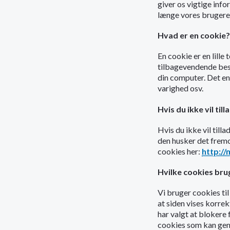
giver os vigtige info
længe vores brugere 
Hvad er en cookie?
En cookie er en lille
tilbagevendende besøg
din computer. Det en
varighed osv.
Hvis du ikke vil til
Hvis du ikke vil till
den husker det fremo
cookies her:
http://
Hvilke cookies brug
Vi bruger cookies til
at siden vises korre
har valgt at blokere 
cookies som kan gemm