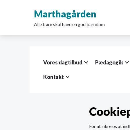
G
å
Marthagården
t
i
Alle børn skal have en god barndom
l
h
o
v
e
d
Vores dagtilbud
Pædagogik
i
n
d
Kontakt
h
o
l
d
e
Cookiep
t
For at sikre os at ind