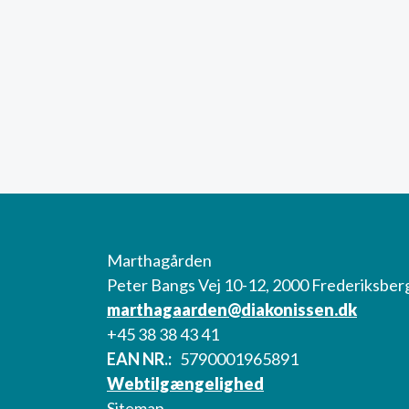
Marthagården
Peter Bangs Vej 10-12, 2000 Frederiksber
marthagaarden@diakonissen.dk
+45 38 38 43 41
EAN NR.
5790001965891
Webtilgængelighed
Sitemap