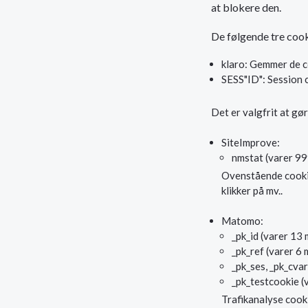
at blokere den.
De følgende tre cook
klaro: Gemmer de c
SESS"ID": Session 
Det er valgfrit at gø
SiteImprove:
nmstat (varer 99
Ovenstående cookie 
klikker på mv..
Matomo:
_pk_id (varer 13
_pk_ref (varer 6
_pk_ses, _pk_cvar
_pk_testcookie (
Trafikanalyse cook