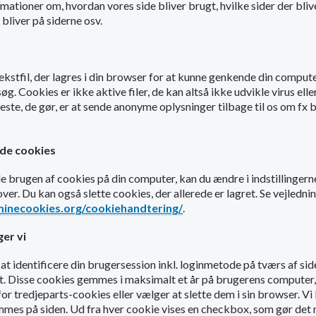
rmationer om, hvordan vores side bliver brugt, hvilke sider der bliv
bliver på siderne osv.
 tekstfil, der lagres i din browser for at kunne genkende din comput
. Cookies er ikke aktive filer, de kan altså ikke udvikle virus elle
este, de gør, er at sende anonyme oplysninger tilbage til os om fx
lade cookies
ade brugen af cookies på din computer, kan du ændre i indstillingerne
ver. Du kan også slette cookies, der allerede er lagret. Se vejledn
minecookies.org/cookiehandtering/
.
er vi
 at identificere din brugersession inkl. loginmetode på tværs af sides
kt. Disse cookies gemmes i maksimalt et år på brugerens computer,
for tredjeparts-cookies eller vælger at slette dem i sin browser. Vi 
es på siden. Ud fra hver cookie vises en checkbox, som gør det 