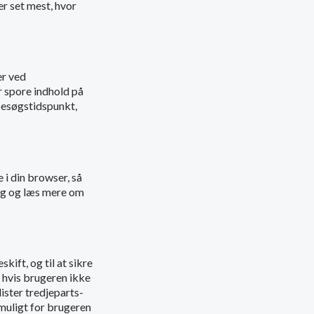
er set mest, hvor
er ved
r spore indhold på
 besøgstidspunkt,
 i din browser, så
ing og læs mere om
kift, og til at sikre
 hvis brugeren ikke
lister tredjeparts-
muligt for brugeren