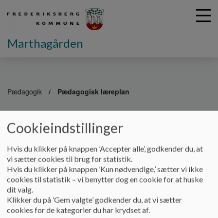
Marthagården
G
å
Pædagogik
Pædagogisk læreplan
t
i
Pædagogisk læreplan
l
Cookieindstillinger
h
o
Hvis du klikker på knappen ’Accepter alle’, godkender du, at
v
Velkommen til Marthagårdens styrkede pædagogiske
vi sætter cookies til brug for statistik.
e
læreplan.
Hvis du klikker på knappen ’Kun nødvendige,’ sætter vi ikke
d
cookies til statistik – vi benytter dog en cookie for at huske
Læreplanen er det dokument, som danner rammen for vores
i
dit valg.
systematiske arbejde med at planlægge, følge op på og
n
Klikker du på ’Gem valgte’ godkender du, at vi sætter
videreudvikle kvaliteten i vores pædagogiske læringsmiljøer.
d
cookies for de kategorier du har krydset af.
Læreplanen er endvidere skrevet på en måde, vi håber giver
h