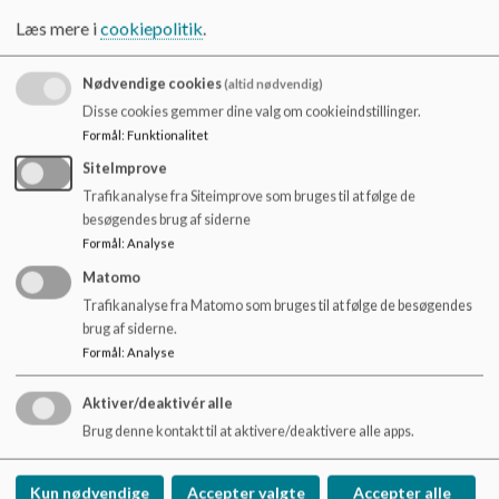
forældrene et meningsfuldt indblik i hvorfor, hvad og hvordan
o
Læs mere i
cookiepolitik
.
vi arbejder i Marthagården.
l
d
I tillæg til den skrevne læreplan finder du, sammen med
e
Nødvendige cookies
(altid nødvendig)
øvrige principper og politikker, små film, der dokumentere
t
Disse cookies gemmer dine valg om cookieindstillinger.
vores pædagogiske praksis her:
Formål
:
Funktionalitet
https://www.diakonissestiftelsen.dk/marthagaarden
SiteImprove
Trafikanalyse fra Siteimprove som bruges til at følge de
Dokumenter
besøgendes brug af siderne
Formål
:
Analyse
Marthagårdens pædagogiske læreplan
Matomo
Trafikanalyse fra Matomo som bruges til at følge de besøgendes
brug af siderne.
Evaluering 2020
Formål
:
Analyse
Aktiver/deaktivér alle
Brug denne kontakt til at aktivere/deaktivere alle apps.
Marthagården
Kun nødvendige
Accepter valgte
Accepter alle