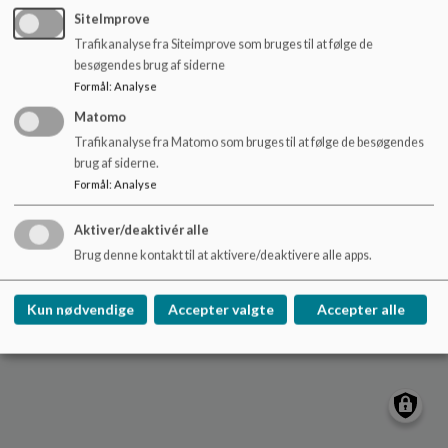
o
Peter Bangs Vej 10-12, 2000 Frederiksberg
SiteImprove
l
marthagaarden@diakonissen.dk
Trafikanalyse fra Siteimprove som bruges til at følge de
d
besøgendes brug af siderne
+45 38 38 43 41
e
Formål
:
Analyse
t
EAN NR.
5790001965891
Matomo
Webtilgængelighed
Trafikanalyse fra Matomo som bruges til at følge de besøgendes
Sitemap
brug af siderne.
Formål
:
Analyse
Cookie politik
Aktiver/deaktivér alle
Brug denne kontakt til at aktivere/deaktivere alle apps.
Kun nødvendige
Accepter valgte
Accepter alle