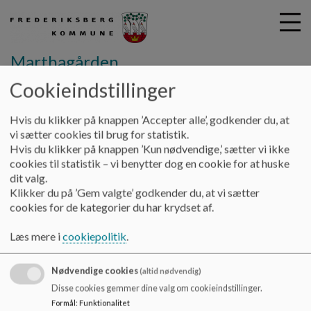
Marthagården
Cookieindstillinger
G
Hvis du klikker på knappen ’Accepter alle’, godkender du, at
å
Job i Marthagården
Ledige stillinger
vi sætter cookies til brug for statistik.
t
Hvis du klikker på knappen ’Kun nødvendige,’ sætter vi ikke
i
cookies til statistik – vi benytter dog en cookie for at huske
Ledige stillinger
l
dit valg.
h
Klikker du på ’Gem valgte’ godkender du, at vi sætter
o
cookies for de kategorier du har krydset af.
v
Alle ledige stillinger findes på
Diakonissestiftelsens
e
jobside
.
Læs mere i
cookiepolitik
.
d
i
Nødvendige cookies
n
(altid nødvendig)
d
Disse cookies gemmer dine valg om cookieindstillinger.
h
Marthagården
Formål
:
Funktionalitet